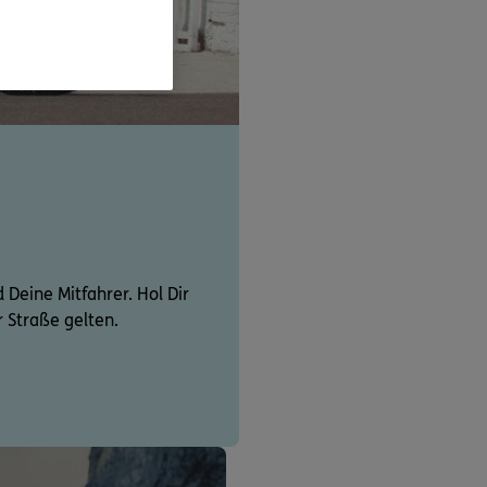
d Deine Mitfahrer. Hol Dir
r Straße gelten.