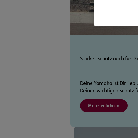
Starker Schutz auch für Di
Deine Yamaha ist Dir lieb u
Deinen wichtigen Schutz fü
Mehr erfahren