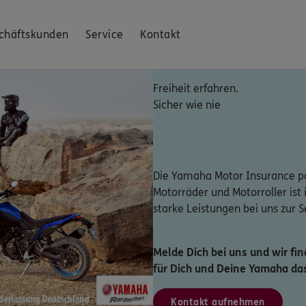
chäftskunden
Service
Kontakt
Freiheit erfahren.
Sicher wie nie
Die Yamaha Motor Insurance p
Motorräder und Motorroller ist i
starke Leistungen bei uns zur 
Melde Dich bei uns und wir f
für Dich und Deine Yamaha das
Kontakt aufnehmen