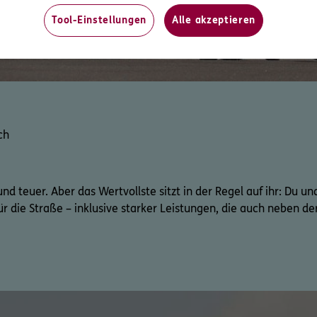
Tool-Einstellungen
Alle akzeptieren
ch
nd teuer. Aber das Wertvollste sitzt in der Regel auf ihr: Du un
r die Straße – inklusive starker Leistungen, die auch neben de